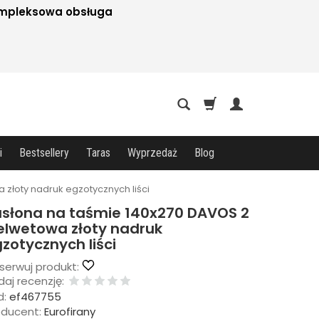
mpleksowa obsługa
i
Bestsellery
Taras
Wyprzedaż
Blog
złoty nadruk egzotycznych liści
słona na taśmie 140x270 DAVOS 2
lwetowa złoty nadruk
zotycznych liści
serwuj produkt:
aj recenzję:
d:
ef467755
oducent:
Eurofirany