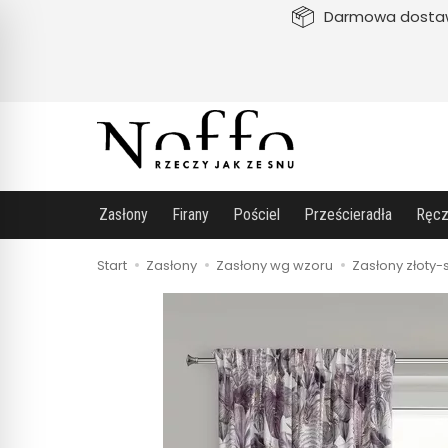
Darmowa dosta
Zasłony
Firany
Pościel
Prześcieradła
Ręcz
Start
Zasłony
Zasłony wg wzoru
Zasłony złoty