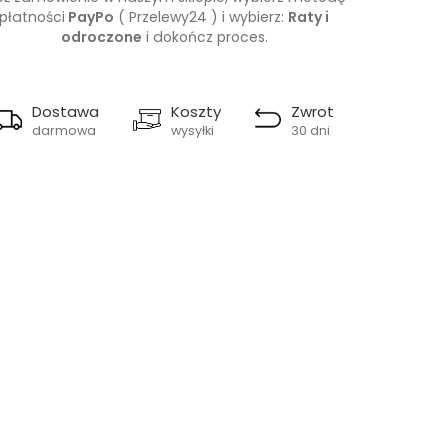
płatności
PayPo
( Przelewy24 ) i wybierz:
Raty i
odroczone
i dokończ proces.
Dostawa
Koszty
Zwrot
darmowa
wysyłki
30 dni