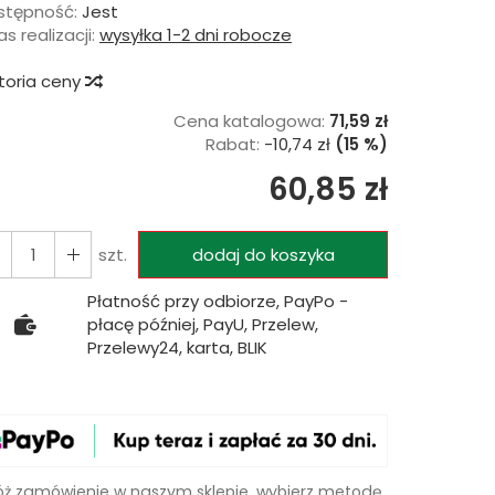
stępność:
Jest
s realizacji:
wysyłka 1-2 dni robocze
storia ceny
Cena katalogowa:
71,59 zł
Rabat:
-
10,74 zł
(15 %)
60,85 zł
szt.
dodaj do koszyka
Płatność przy odbiorze, PayPo -
płacę później, PayU, Przelew,
Przelewy24, karta, BLIK
óż zamówienie w naszym sklepie, wybierz metodę