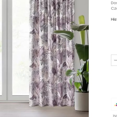
Do
Cza
Hi
Zł