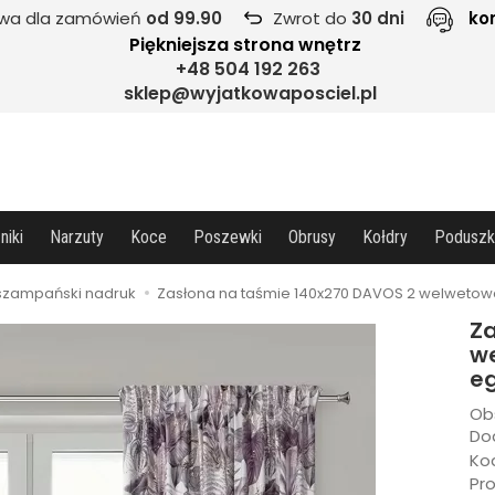
wa dla zamówień
od 99.90
Zwrot do
30 dni
ko
Piękniejsza strona wnętrz
+48 504 192 263
sklep@wyjatkowaposciel.pl
niki
Narzuty
Koce
Poszewki
Obrusy
Kołdry
Poduszk
-szampański nadruk
Zasłona na taśmie 140x270 DAVOS 2 welwetowa 
Za
we
eg
Ob
Dod
Ko
Pr