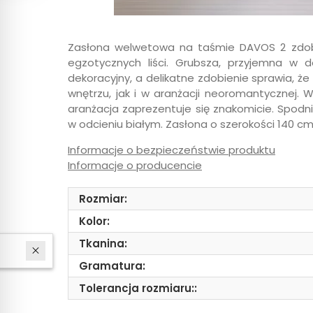
Zasłona welwetowa na taśmie DAVOS 2 zdob
egzotycznych liści. Grubsza, przyjemna w 
dekoracyjny, a delikatne zdobienie sprawia, ż
wnętrzu, jak i w aranżacji neoromantycznej. W
aranżacja zaprezentuje się znakomicie. Spodni
w odcieniu białym. Zasłona o szerokości 140 cm
Informacje o bezpieczeństwie produktu
Informacje o producencie
Rozmiar:
Kolor:
Tkanina:
W ostatnich 30 dniach produktem interesują się
4
osoby.
Gramatura:
Tolerancja rozmiaru::