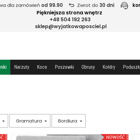
wa dla zamówień
od 99.90
Zwrot do
30 dni
ko
Piękniejsza strona wnętrz
+48 504 192 263
sklep@wyjatkowaposciel.pl
niki
Narzuty
Koce
Poszewki
Obrusy
Kołdry
Poduszk
a
Gramatura
Bordiura