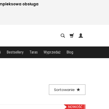
mpleksowa obsługa
i
Bestsellery
Taras
Wyprzedaż
Blog
Sortowanie