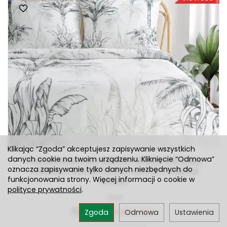
Klikając “Zgoda” akceptujesz zapisywanie wszystkich
danych cookie na twoim urządzeniu. Kliknięcie “Odmowa”
Pościel satynowa 160x200 SPRING 104 biała
oznacza zapisywanie tylko danych niezbędnych do
stalowa z wzorem bananowców z kolekcji
funkcjonowania strony. Więcej informacji o cookie w
Classic
polityce prywatności
.
Jest
113,04 zł
Rabat: 15 %
Zgoda
Odmowa
Ustawienia