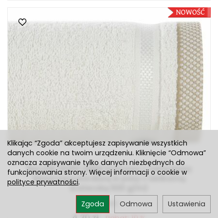
Klikając “Zgoda” akceptujesz zapisywanie wszystkich
danych cookie na twoim urządzeniu. Kliknięcie “Odmowa”
oznacza zapisywanie tylko danych niezbędnych do
Ręcznik 30x50 ABBIE kremowy z żakardową
funkcjonowania strony. Więcej informacji o cookie w
błyszczącą bordiurą w pasy z delikatną
polityce prywatności
.
krateczką 500 g/m2
Jest
Zgoda
Odmowa
Ustawienia
4,20 zł
Rabat: 10 %