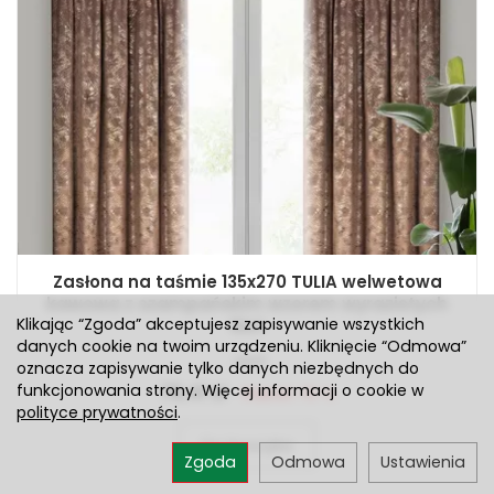
Zasłona na taśmie 135x270 TULIA welwetowa
kawowa z szampańskim wzorem wyrazistych
Klikając “Zgoda” akceptujesz zapisywanie wszystkich
liści
danych cookie na twoim urządzeniu. Kliknięcie “Odmowa”
Jest
oznacza zapisywanie tylko danych niezbędnych do
funkcjonowania strony. Więcej informacji o cookie w
76,41 zł
Rabat: 15 %
polityce prywatności
.
Do koszyka
Zgoda
Odmowa
Ustawienia