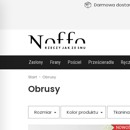
Darmowa dosta
Zasłony
Firany
Pościel
Prześcieradła
Ręcz
Start
Obrusy
Obrusy
Rozmiar
Kolor produktu
Tkanin