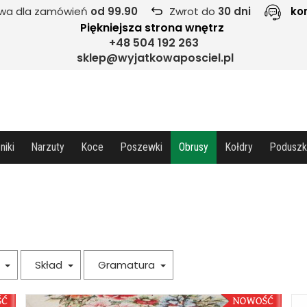
wa dla zamówień
od 99.90
Zwrot do
30 dni
ko
Piękniejsza strona wnętrz
+48 504 192 263
sklep@wyjatkowaposciel.pl
niki
Narzuty
Koce
Poszewki
Obrusy
Kołdry
Poduszk
a
Skład
Gramatura