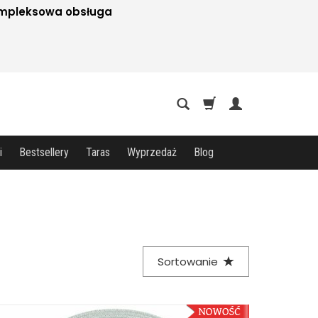
mpleksowa obsługa
i
Bestsellery
Taras
Wyprzedaż
Blog
Sortowanie