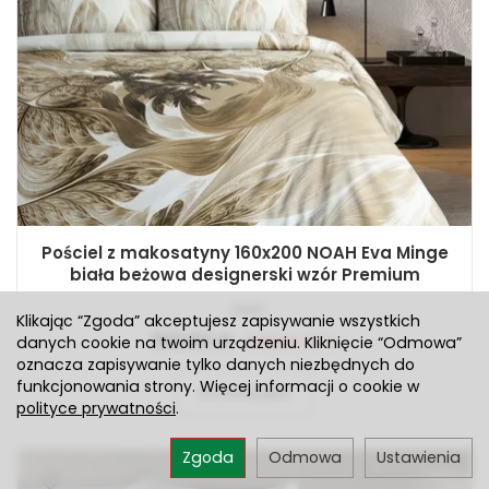
Pościel z makosatyny 160x200 NOAH Eva Minge
biała beżowa designerski wzór Premium
Jest
Klikając “Zgoda” akceptujesz zapisywanie wszystkich
202,62 zł
Rabat: 15 %
danych cookie na twoim urządzeniu. Kliknięcie “Odmowa”
oznacza zapisywanie tylko danych niezbędnych do
funkcjonowania strony. Więcej informacji o cookie w
Do koszyka
polityce prywatności
.
Zgoda
Odmowa
Ustawienia