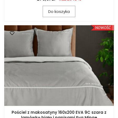
Do koszyka
Pościel z makosatyny 160x200 EVA 9C szara z
lamówką białą i napisami Eva Minge