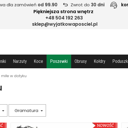
wa dla zamówień
od 99.90
Zwrot do
30 dni
ko
Piękniejsza strona wnętrz
+48 504 192 263
sklep@wyjatkowaposciel.pl
niki
Narzuty
Koce
Poszewki
Obrusy
Kołdry
Poduszk
 miłe w dotyku
u
a
Gramatura