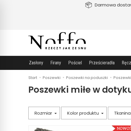
Darmowa dosta
Zasłony
Firany
Pościel
Prześcieradła
Ręcz
Start
Poszewki
Poszewki na poduszki
Poszewki
Poszewki miłe w dotyk
Rozmiar
Kolor produktu
Tkanin