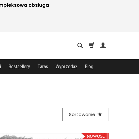
mpleksowa obsługa
i
Bestsellery
Taras
Wyprzedaż
Blog
Sortowanie