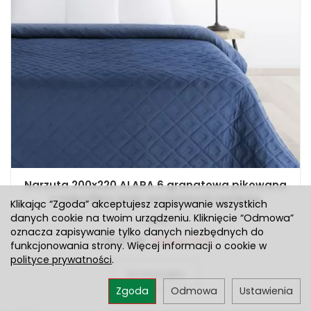
Narzuta 200x220 ALARA 6 granatowa pikowana
z mikrofibry wzór wyrazistych rombów
Klikając “Zgoda” akceptujesz zapisywanie wszystkich
danych cookie na twoim urządzeniu. Kliknięcie “Odmowa”
Jest
oznacza zapisywanie tylko danych niezbędnych do
74,47 zł
Rabat: 15 %
funkcjonowania strony. Więcej informacji o cookie w
polityce prywatności
.
Do koszyka
Zgoda
Odmowa
Ustawienia