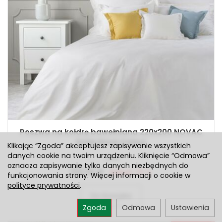
Poszwa na kołdrę bawełniana 220x200 NOVAC
biała Nova Colour
Klikając “Zgoda” akceptujesz zapisywanie wszystkich
danych cookie na twoim urządzeniu. Kliknięcie “Odmowa”
Jest
oznacza zapisywanie tylko danych niezbędnych do
122,14 zł
Rabat: 15 %
funkcjonowania strony. Więcej informacji o cookie w
polityce prywatności
.
Do koszyka
Zgoda
Odmowa
Ustawienia