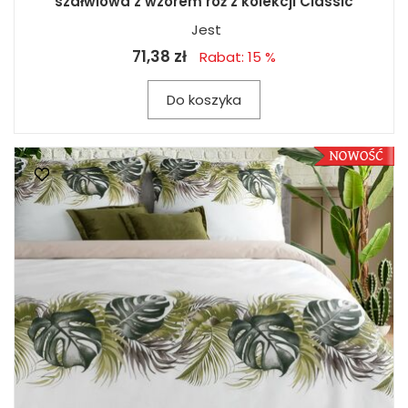
szałwiowa z wzorem róż z kolekcji Classic
Jest
71,38 zł
Rabat: 15 %
Do koszyka