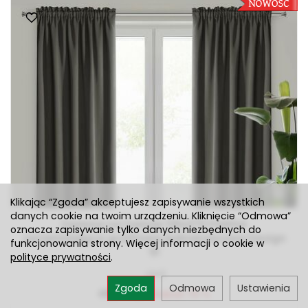
Klikając “Zgoda” akceptujesz zapisywanie wszystkich
danych cookie na twoim urządzeniu. Kliknięcie “Odmowa”
Zasłona na taśmie 135x270 PARISA
oznacza zapisywanie tylko danych niezbędnych do
zaciemniająca grafitowa jednokolorowa Design
funkcjonowania strony. Więcej informacji o cookie w
91
polityce prywatności
.
Jest
Zgoda
Odmowa
Ustawienia
48,76 zł
Rabat: 15 %