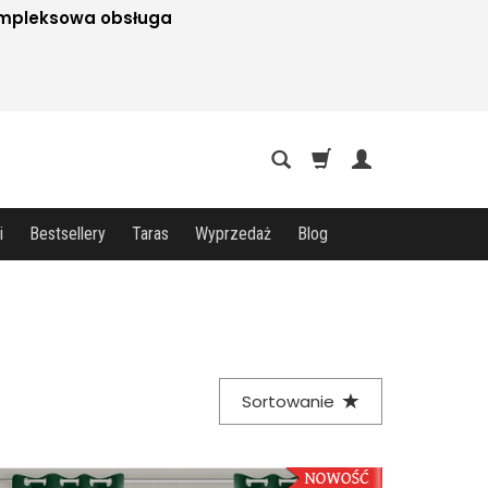
mpleksowa obsługa
i
Bestsellery
Taras
Wyprzedaż
Blog
Sortowanie