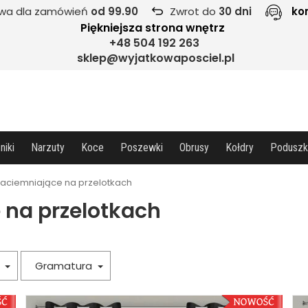
wa dla zamówień
od 99.90
Zwrot do
30 dni
ko
Piękniejsza strona wnętrz
+48 504 192 263
sklep@wyjatkowaposciel.pl
niki
Narzuty
Koce
Poszewki
Obrusy
Kołdry
Poduszk
zaciemniające na przelotkach
 na przelotkach
a
Gramatura