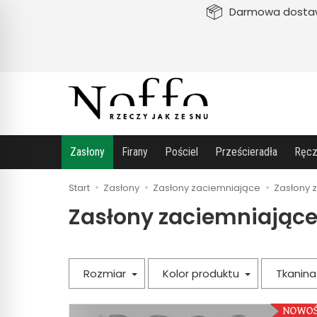
Darmowa dosta
Zasłony
Firany
Pościel
Prześcieradła
Ręcz
Start
Zasłony
Zasłony zaciemniające
Zasłony 
Zasłony zaciemniające
Rozmiar
Kolor produktu
Tkanin