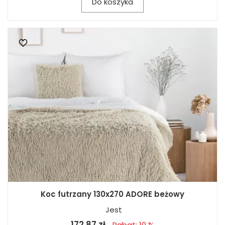
Do koszyka
Koc futrzany 130x270 ADORE beżowy
Jest
172,87 zł
Rabat: 10 %