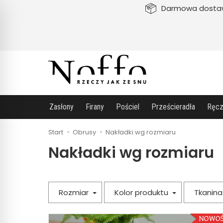
Darmowa dosta
Zasłony
Firany
Pościel
Prześcieradła
Ręcz
Start
Obrusy
Nakładki wg rozmiaru
Nakładki wg rozmiaru
Rozmiar
Kolor produktu
Tkanin