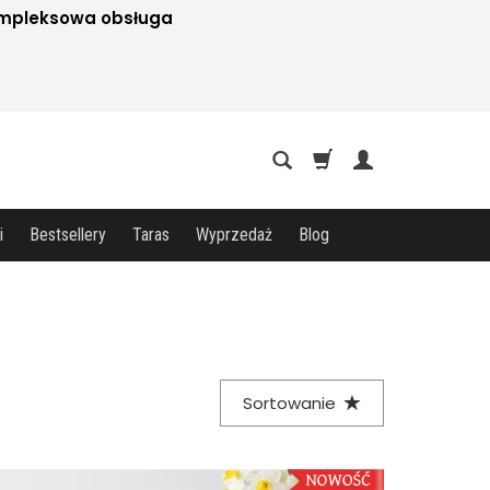
mpleksowa obsługa
i
Bestsellery
Taras
Wyprzedaż
Blog
Sortowanie