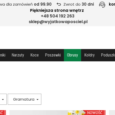
wa dla zamówień
od 99.90
Zwrot do
30 dni
ko
Piękniejsza strona wnętrz
+48 504 192 263
sklep@wyjatkowaposciel.pl
niki
Narzuty
Koce
Poszewki
Obrusy
Kołdry
Poduszk
a
Gramatura