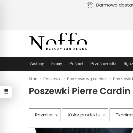
Darmowa dosta
Zasłony
Firany
Pościel
Prześcieradła
Ręcz
Start
Poszewki
Poszewki wg kolekcji
Poszewki 
Poszewki Pierre Cardin
Rozmiar
Kolor produktu
Tkanin