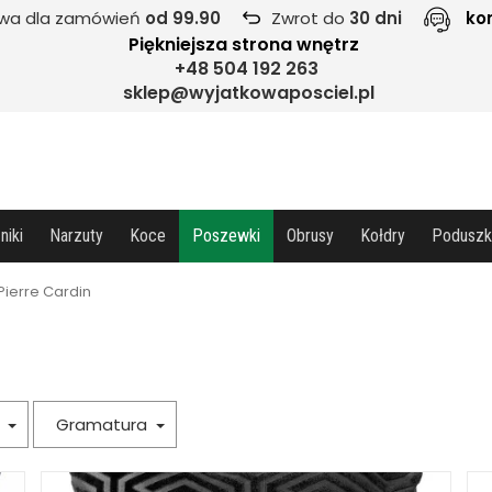
wa dla zamówień
od 99.90
Zwrot do
30 dni
ko
Piękniejsza strona wnętrz
+48 504 192 263
sklep@wyjatkowaposciel.pl
niki
Narzuty
Koce
Poszewki
Obrusy
Kołdry
Poduszk
Pierre Cardin
a
Gramatura