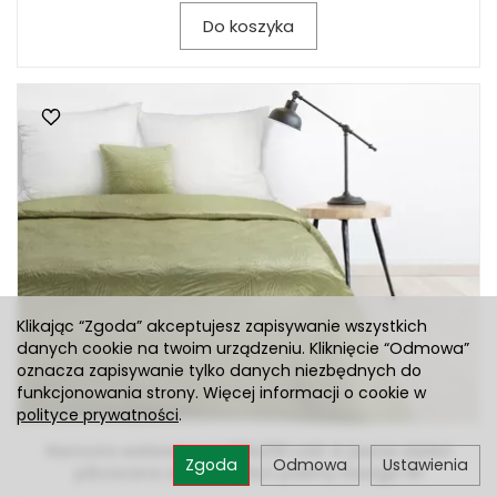
Do koszyka
Klikając “Zgoda” akceptujesz zapisywanie wszystkich
danych cookie na twoim urządzeniu. Kliknięcie “Odmowa”
oznacza zapisywanie tylko danych niezbędnych do
funkcjonowania strony. Więcej informacji o cookie w
polityce prywatności
.
Narzuta welwetowa 170x210 LUIZ 4 jasna zieleń
Zgoda
Odmowa
Ustawienia
pikowana we wzór liści palmy Design 91