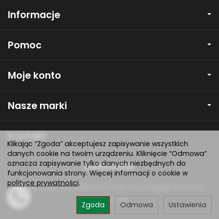
Informacje
Pomoc
Moje konto
Nasze marki
Kontakt
Klikając “Zgoda” akceptujesz zapisywanie wszystkich
danych cookie na twoim urządzeniu. Kliknięcie “Odmowa”
oznacza zapisywanie tylko danych niezbędnych do
Newsletter
funkcjonowania strony. Więcej informacji o cookie w
polityce prywatności
.
Zarejestruj swój adres e-mail i nie przegap żadnych
informacji!
Zgoda
Odmowa
Ustawienia