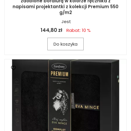
zdobione bordiurą w kolorze ręcznika z
napisami projektantki z kolekcji Premium 550
g/m2
Jest
144,80 zł
Rabat: 10 %
Do koszyka