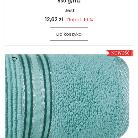
530 g/m2
Jest
12,62 zł
Rabat: 10 %
Do koszyka