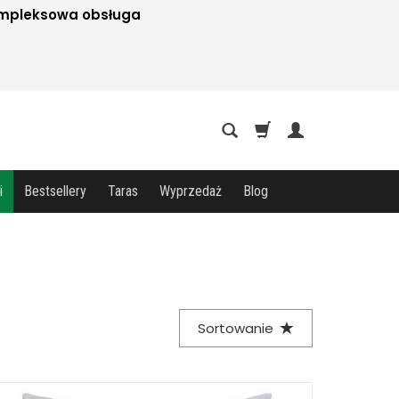
mpleksowa obsługa
i
Bestsellery
Taras
Wyprzedaż
Blog
Sortowanie