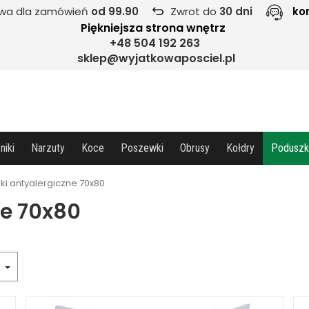
wa dla zamówień
od 99.90
Zwrot do
30 dni
ko
Piękniejsza strona wnętrz
+48 504 192 263
sklep@wyjatkowaposciel.pl
niki
Narzuty
Koce
Poszewki
Obrusy
Kołdry
Poduszk
ki antyalergiczne 70x80
ne 70x80
a