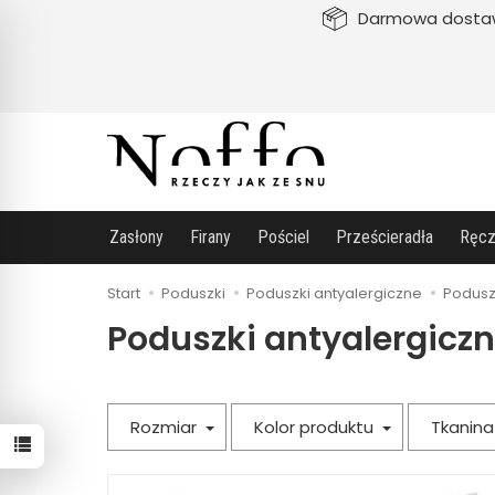
Darmowa dosta
Zasłony
Firany
Pościel
Prześcieradła
Ręcz
Start
Poduszki
Poduszki antyalergiczne
Podusz
Poduszki antyalergicz
Rozmiar
Kolor produktu
Tkanin