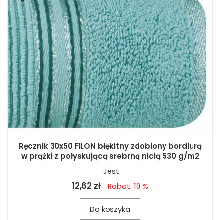
Ręcznik 30x50 FILON błękitny zdobiony bordiurą
w prążki z połyskującą srebrną nicią 530 g/m2
Jest
12,62 zł
Rabat: 10 %
Do koszyka