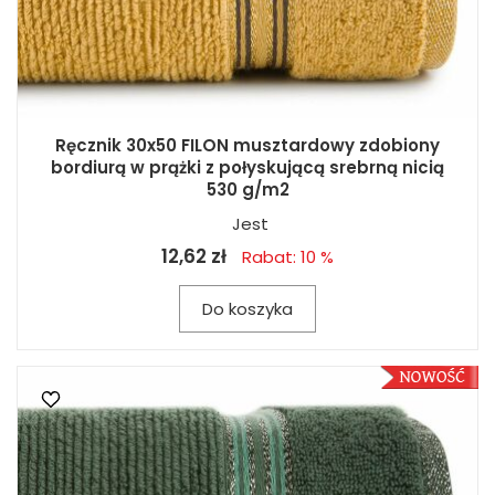
Ręcznik 30x50 FILON musztardowy zdobiony
bordiurą w prążki z połyskującą srebrną nicią
530 g/m2
Jest
12,62 zł
Rabat: 10 %
Do koszyka