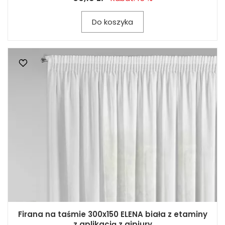
Do koszyka
Firana na taśmie 300x150 ELENA biała z etaminy
z aplikacją z gipiury