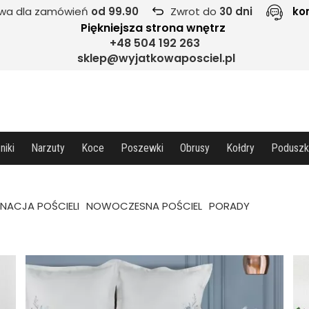
wa dla zamówień
od 99.90
Zwrot do
30 dni
ko
Piękniejsza strona wnętrz
+48 504 192 263
sklep@wyjatkowaposciel.pl
niki
Narzuty
Koce
Poszewki
Obrusy
Kołdry
Poduszk
GNACJA POŚCIELI
NOWOCZESNA POŚCIEL
PORADY