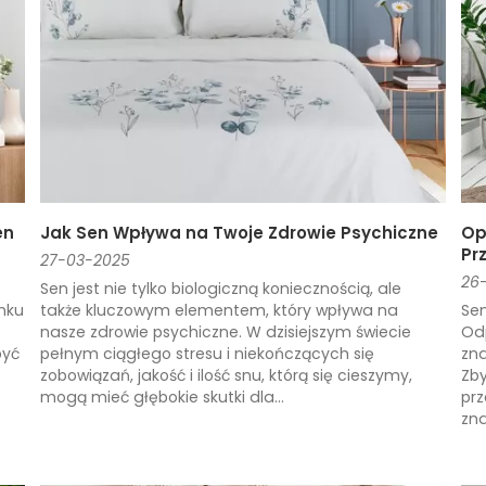
en
Jak Sen Wpływa na Twoje Zdrowie Psychiczne
Op
Pr
27-03-2025
26
Sen jest nie tylko biologiczną koniecznością, ale
nku
także kluczowym elementem, który wpływa na
Sen
nasze zdrowie psychiczne. W dzisiejszym świecie
Od
być
pełnym ciągłego stresu i niekończących się
zn
zobowiązań, jakość i ilość snu, którą się cieszymy,
Zby
mogą mieć głębokie skutki dla...
prz
zna