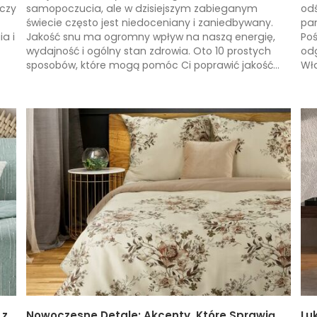
czy
samopoczucia, ale w dzisiejszym zabieganym
odś
świecie często jest niedoceniany i zaniedbywany.
pa
a i
Jakość snu ma ogromny wpływ na naszą energię,
Poś
wydajność i ogólny stan zdrowia. Oto 10 prostych
odg
sposobów, które mogą pomóc Ci poprawić jakość...
Wła
 z
Nowoczesne Detale: Akcenty, Które Sprawią,
Lu