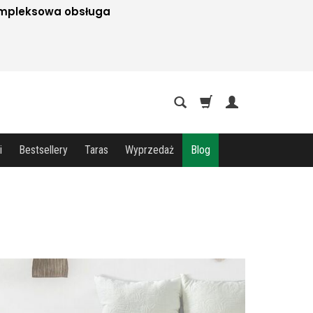
mpleksowa obsługa
i
Bestsellery
Taras
Wyprzedaż
Blog