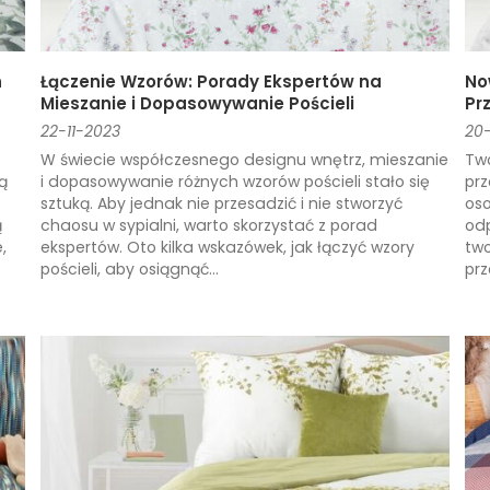
h
Łączenie Wzorów: Porady Ekspertów na
No
Mieszanie i Dopasowywanie Pościeli
Pr
22-11-2023
20-
W świecie współczesnego designu wnętrz, mieszanie
Two
ą
i dopasowywanie różnych wzorów pościeli stało się
prz
sztuką. Aby jednak nie przesadzić i nie stworzyć
oso
ą
chaosu w sypialni, warto skorzystać z porad
odp
,
ekspertów. Oto kilka wskazówek, jak łączyć wzory
two
pościeli, aby osiągnąć...
prz