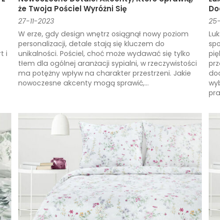
że Twoja Pościel Wyróżni Się
Do
27-11-2023
25-
W erze, gdy design wnętrz osiągnął nowy poziom
Luk
personalizacji, detale stają się kluczem do
spo
t i
unikalności. Pościel, choć może wydawać się tylko
pi
tłem dla ogólnej aranżacji sypialni, w rzeczywistości
prz
ma potężny wpływ na charakter przestrzeni. Jakie
dod
nowoczesne akcenty mogą sprawić,...
wyb
pra