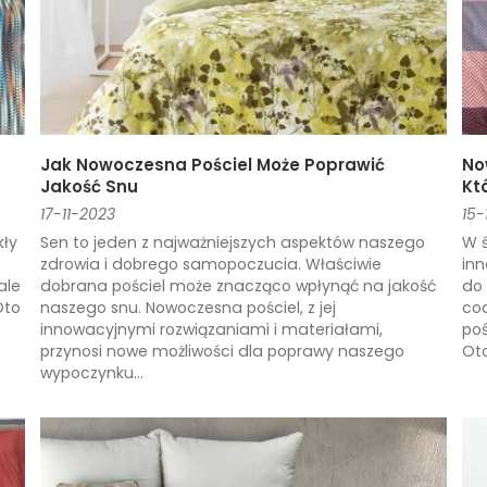
Jak Nowoczesna Pościel Może Poprawić
No
Jakość Snu
Kt
17-11-2023
15-
kły
Sen to jeden z najważniejszych aspektów naszego
W ś
zdrowia i dobrego samopoczucia. Właściwie
inn
ale
dobrana pościel może znacząco wpłynąć na jakość
do 
Oto
naszego snu. Nowoczesna pościel, z jej
cod
innowacyjnymi rozwiązaniami i materiałami,
poś
przynosi nowe możliwości dla poprawy naszego
Oto
wypoczynku...