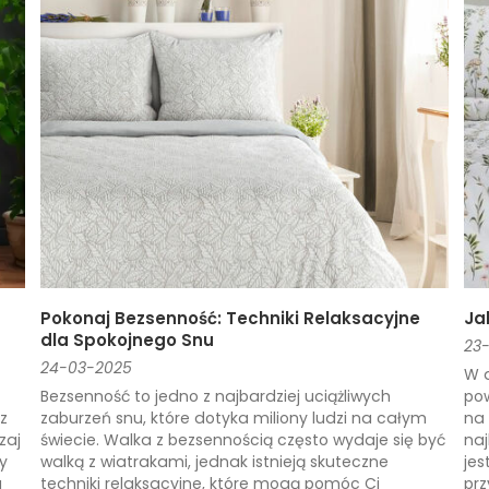
Pokonaj Bezsenność: Techniki Relaksacyjne
Ja
dla Spokojnego Snu
23
24-03-2025
W d
Bezsenność to jedno z najbardziej uciążliwych
po
z
zaburzeń snu, które dotyka miliony ludzi na całym
na 
zaj
świecie. Walka z bezsennością często wydaje się być
naj
y
walką z wiatrakami, jednak istnieją skuteczne
jes
a
techniki relaksacyjne, które mogą pomóc Ci
prz