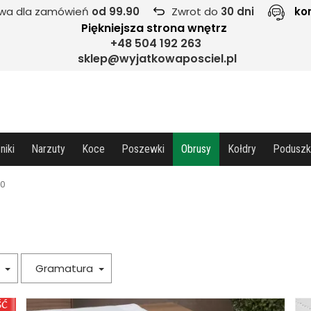
wa dla zamówień
od 99.90
Zwrot do
30 dni
ko
Piękniejsza strona wnętrz
+48 504 192 263
sklep@wyjatkowaposciel.pl
niki
Narzuty
Koce
Poszewki
Obrusy
Kołdry
Poduszk
80
a
Gramatura