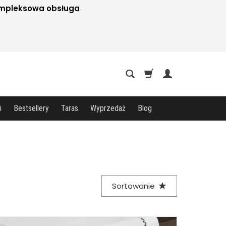
mpleksowa obsługa
i
Bestsellery
Taras
Wyprzedaż
Blog
Sortowanie