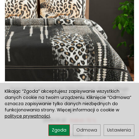
Pościel z makosatyny 220x200 EVA 22 Eva Minge
Klikając “Zgoda” akceptujesz zapisywanie wszystkich
jasnobrązowa z wzorem zwierzęcym panterki i
danych cookie na twoim urządzeniu. Kliknięcie “Odmowa”
napisami z kolekcji Premium
oznacza zapisywanie tylko danych niezbędnych do
funkcjonowania strony. Więcej informacji o cookie w
Jest
polityce prywatności
.
304,14 zł
Rabat: 15 %
Zgoda
Odmowa
Ustawienia
Do koszyka