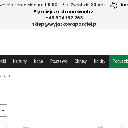
wa dla zamówień
od 99.90
Zwrot do
30 dni
ko
Piękniejsza strona wnętrz
+48 504 192 263
sklep@wyjatkowaposciel.pl
niki
Narzuty
Koce
Poszewki
Obrusy
Kołdry
Poduszk
70x80
a