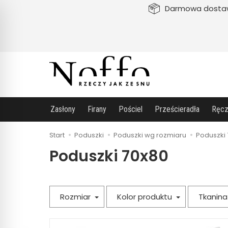
Darmowa dosta
Zasłony
Firany
Pościel
Prześcieradła
Ręcz
Start
Poduszki
Poduszki wg rozmiaru
Poduszki 
Poduszki 70x80
Rozmiar
Kolor produktu
Tkanin