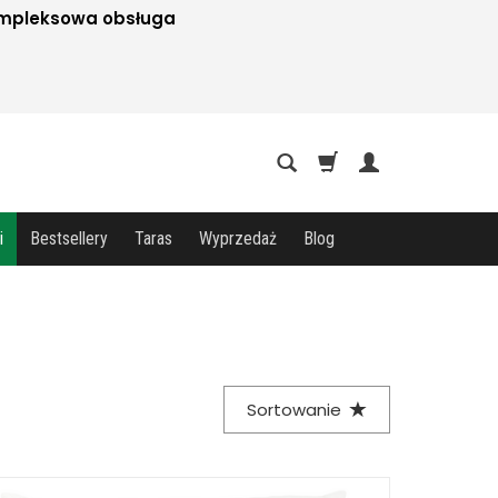
mpleksowa obsługa
i
Bestsellery
Taras
Wyprzedaż
Blog
Sortowanie