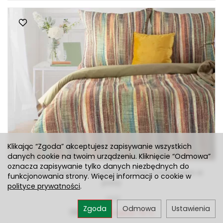
Klikając “Zgoda” akceptujesz zapisywanie wszystkich
danych cookie na twoim urządzeniu. Kliknięcie “Odmowa”
oznacza zapisywanie tylko danych niezbędnych do
Pościel bawełniana 220x200 ADA 3 kolorowa w
funkcjonowania strony. Więcej informacji o cookie w
pasy
polityce prywatności
.
Jest
Zgoda
Odmowa
Ustawienia
158,40 zł
Rabat: 15 %