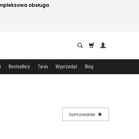
mpleksowa obsługa
i
Bestsellery
Taras
Wyprzedaż
Blog
Sortowanie