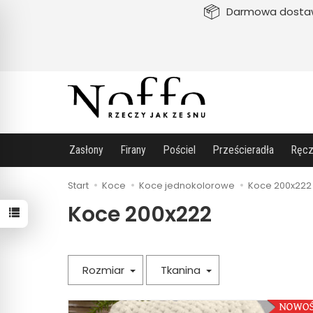
Darmowa dosta
Zasłony
Firany
Pościel
Prześcieradła
Ręcz
Start
Koce
Koce jednokolorowe
Koce 200x222
Koce 200x222
Rozmiar
Tkanina