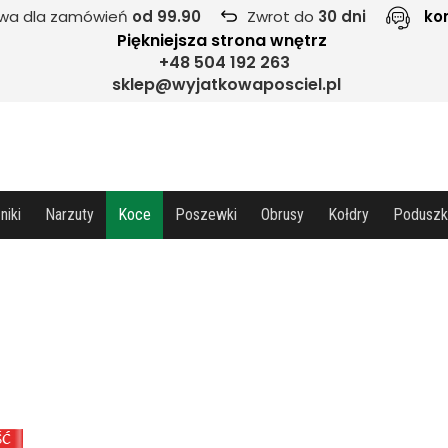
wa dla zamówień
od 99.90
Zwrot do
30 dni
ko
Piękniejsza strona wnętrz
+48 504 192 263
sklep@wyjatkowaposciel.pl
niki
Narzuty
Koce
Poszewki
Obrusy
Kołdry
Poduszk