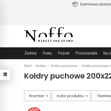
Darmowa dosta
Zasłony
Firany
Pościel
Prześcieradła
Ręcz
Start
Kołdry
Kołdry puchowe
Kołdry puchowe 
Kołdry puchowe 200x2
Rozmiar
Kolor produktu
Tkanin