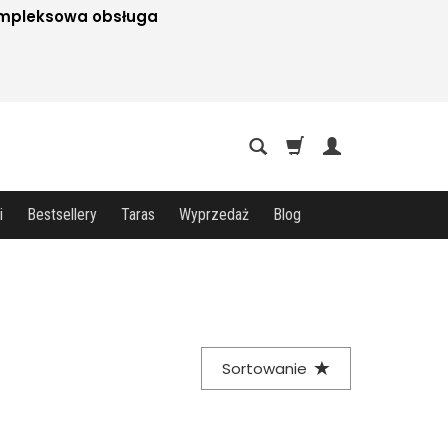
mpleksowa obsługa
i
Bestsellery
Taras
Wyprzedaż
Blog
Sortowanie