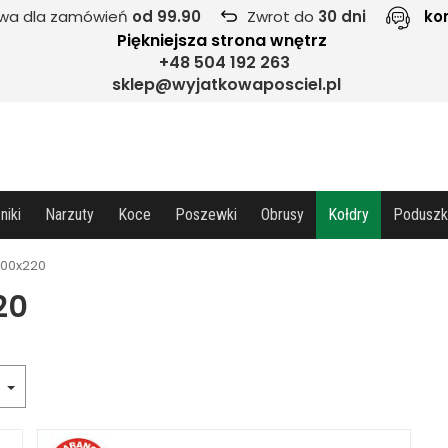
wa dla zamówień
od 99.90
Zwrot do
30 dni
ko
Piękniejsza strona wnętrz
+48 504 192 263
sklep@wyjatkowaposciel.pl
niki
Narzuty
Koce
Poszewki
Obrusy
Kołdry
Poduszk
200x220
20
a