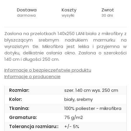
Dostawa
Koszty
Zwrot
darmowa
wysyłki
30 dni
Zasłona na przelotkach 140x250 LANI biała z mikrofibry z
błyszczącym srebrnym nadrukiem marmurku na
wyrazistym tle. Mikrofibra jest lekka i przyjemna w
dotyku, delikatnie osłania okno. Zasłona o szerokości
140 cm i długości 250 cm.
Informacje o bezpieczeństwie produktu
Informacje o producencie
Rozmiar:
szer. 140 cm wys. 250 cm
Kolor:
biały, srebrny
Tkanina:
100% poliester - mikrofibra
Gramatura:
75 g/m2
Tolerancja rozmiaru::
+/- 5%