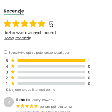
Recenzje
5
Liczba wystawionych ocen: 1
Dodaj recenzję
Pokaż tylko opinie potwierdzone zakupem
5
1
4
0
3
0
2
0
1
0
Kliknij ocenę aby filtorwać opinie
Renata
Zweryfikowany
R
ponad pół roku temu