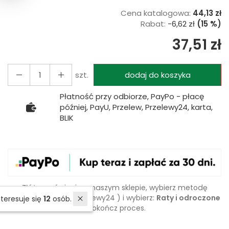
Cena katalogowa:
44,13 zł
Rabat:
-
6,62 zł
(15 %)
37,51 zł
szt.
dodaj do koszyka
Płatność przy odbiorze, PayPo - płacę
później, PayU, Przelew, Przelewy24, karta,
BLIK
Złóż zamówienie w naszym sklepie, wybierz metodę
płatności
PayPo
( Przelewy24 ) i wybierz:
Raty i odroczone
W ostatnich 30 dniach produktem interesuje się
12
osób.
i dokończ proces.