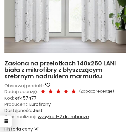
Zasłona na przelotkach 140x250 LANI
biała z mikrofibry z błyszczącym
srebrnym nadrukiem marmurku
Obserwuj produkt:
Dodaj recenzję:
(
Zobacz recenzje
)
Kod:
ef457477
Producent:
Eurofirany
Dostępność:
Jest
Czas realizacji:
wysyłka 1-2 dni robocze
Historia ceny