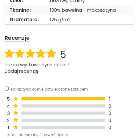
Kolor:
beżowy, czarny
Tkanina:
100% bawełna - makosatyna
Gramatura:
125 g/m2
Recenzje
5
Liczba wystawionych ocen: 1
Dodaj recenzję
Pokaż tylko opinie potwierdzone zakupem
5
1
4
0
3
0
2
0
1
0
Kliknij ocenę aby filtorwać opinie