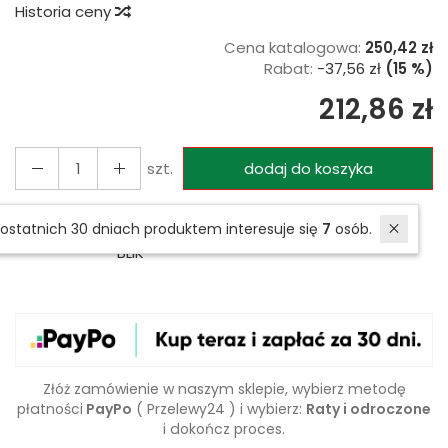
Historia ceny
Cena katalogowa:
250,42 zł
Rabat:
-
37,56 zł
(15 %)
212,86 zł
szt.
dodaj do koszyka
Płatność przy odbiorze, PayPo - płacę
W ostatnich 30 dniach produktem interesuje się
7
osób.
później, PayU, Przelew, Przelewy24, karta,
BLIK
Złóż zamówienie w naszym sklepie, wybierz metodę
płatności
PayPo
( Przelewy24 ) i wybierz:
Raty i odroczone
i dokończ proces.