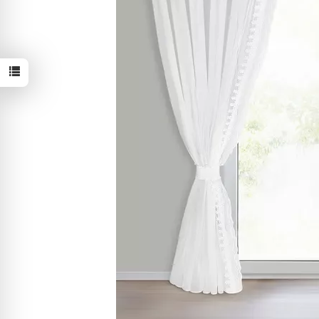
W ostatnich 30 dniach produktem interesują się
3
osoby.