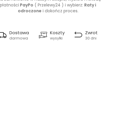
płatności
PayPo
( Przelewy24 ) i wybierz:
Raty i
odroczone
i dokończ proces.
Dostawa
Koszty
Zwrot
darmowa
wysyłki
30 dni