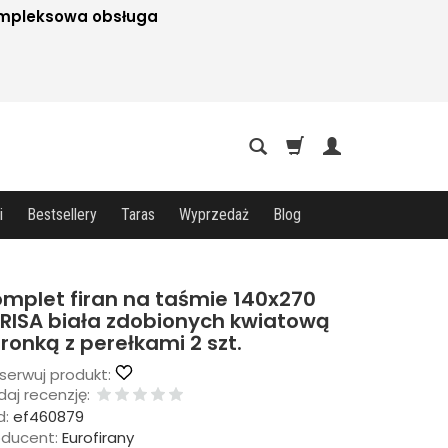
mpleksowa obsługa
i
Bestsellery
Taras
Wyprzedaż
Blog
mplet firan na taśmie 140x270
RISA biała zdobionych kwiatową
ronką z perełkami 2 szt.
serwuj produkt:
aj recenzję:
d:
ef460879
oducent:
Eurofirany