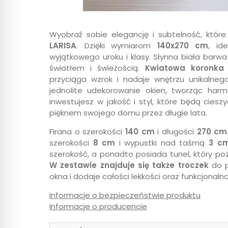
Wyobraź sobie elegancję i subtelność, któ
LARISA
. Dzięki wymiarom
140x270 cm
, id
wyjątkowego uroku i klasy. Słynna biała barwa
światłem i świeżością.
Kwiatowa koronka
przyciąga wzrok i nadaje wnętrzu unikalneg
jednolite udekorowanie okien, tworząc harmo
inwestujesz w jakość i styl, które będą cies
pięknem swojego domu przez długie lata.
Firana o szerokości
140 cm
i długości
270 cm
szerokości
8 cm
i wypustki nad taśmą
3 c
szerokość, a ponadto posiada tunel, który p
W zestawie znajduje się także troczek
do p
okna i dodaje całości lekkości oraz funkcjonalno
Informacje o bezpieczeństwie produktu
Informacje o producencie