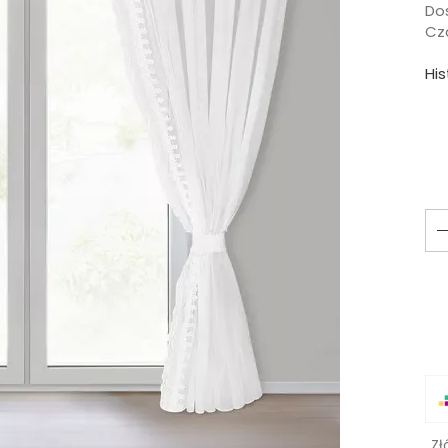
Do
Cza
Hi
Zł