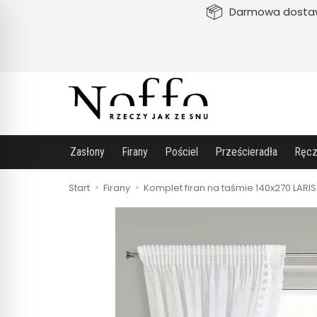
Darmowa dosta
Zasłony
Firany
Pościel
Prześcieradła
Ręcz
Start
Firany
Komplet firan na taśmie 140x270 LARI