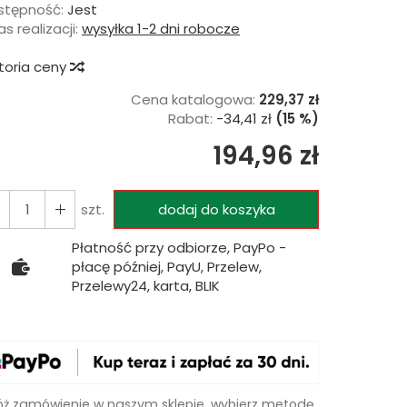
stępność:
Jest
s realizacji:
wysyłka 1-2 dni robocze
storia ceny
Cena katalogowa:
229,37 zł
Rabat:
-
34,41 zł
(15 %)
194,96 zł
szt.
dodaj do koszyka
Płatność przy odbiorze, PayPo -
płacę później, PayU, Przelew,
Przelewy24, karta, BLIK
óż zamówienie w naszym sklepie, wybierz metodę