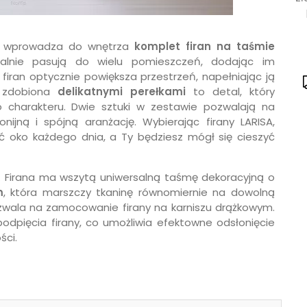
re wprowadza do wnętrza
komplet firan na taśmie
ealnie pasują do wielu pomieszczeń, dodając im
 firan optycznie powiększa przestrzeń, napełniając ją
zdobiona
delikatnymi perełkami
to detal, który
o charakteru. Dwie sztuki w zestawie pozwalają na
nijną i spójną aranżację. Wybierając firany LARISA,
zyć oko każdego dnia, a Ty będziesz mógł się cieszyć
. Firana ma wszytą uniwersalną taśmę dekoracyjną o
m
, która marszczy tkaninę równomiernie na dowolną
ozwala na zamocowanie firany na karniszu drążkowym.
odpięcia firany, co umożliwia efektowne odsłonięcie
ści.