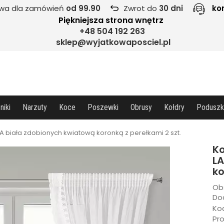
wa dla zamówień
od 99.90
Zwrot do
30 dni
ko
Piękniejsza strona wnętrz
+48 504 192 263
sklep@wyjatkowaposciel.pl
niki
Narzuty
Koce
Poszewki
Obrusy
Kołdry
Poduszk
SA biała zdobionych kwiatową koronką z perełkami 2 szt.
Ko
LA
ko
Ob
Dod
Ko
Pr