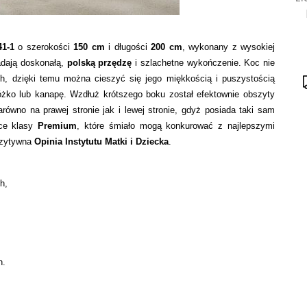
41-1
o szerokości
150 cm
i długości
200 cm
, wykonany z wysokiej
adają doskonałą,
polską przędzę
i szlachetne wykończenie. Koc nie
ch, dzięki temu można cieszyć się jego miękkością i puszystością
óżko lub kanapę. Wzdłuż krótszego boku został efektownie obszyty
wno na prawej stronie jak i lewej stronie, gdyż posiada taki sam
ce klasy
Premium
, które śmiało mogą konkurować z najlepszymi
Pozytywna
Opinia Instytutu Matki i Dziecka
.
h,
h.