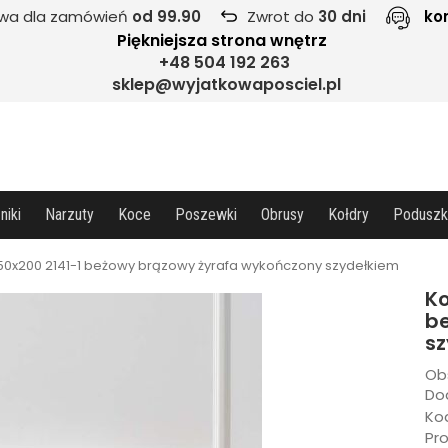
wa dla zamówień
od 99.90
Zwrot do
30 dni
ko
Piękniejsza strona wnętrz
+48 504 192 263
sklep@wyjatkowaposciel.pl
niki
Narzuty
Koce
Poszewki
Obrusy
Kołdry
Poduszk
50x200 2141-1 beżowy brązowy żyrafa wykończony szydełkiem
Ko
b
s
Ob
Dod
Ko
Pr