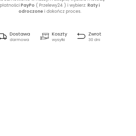
płatności
PayPo
( Przelewy24 ) i wybierz:
Raty i
odroczone
i dokończ proces.
Dostawa
Koszty
Zwrot
darmowa
wysyłki
30 dni