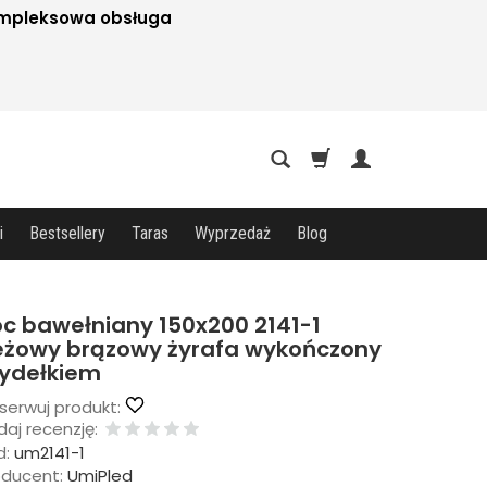
mpleksowa obsługa
i
Bestsellery
Taras
Wyprzedaż
Blog
c bawełniany 150x200 2141-1
eżowy brązowy żyrafa wykończony
zydełkiem
serwuj produkt:
aj recenzję:
d:
um2141-1
oducent:
UmiPled