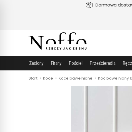
Darmowa dosta
Zasłony
Firany
Pościel
Prześcieradła
Ręcz
Start
Koce
Koce bawełniane
Koc bawełniany 1