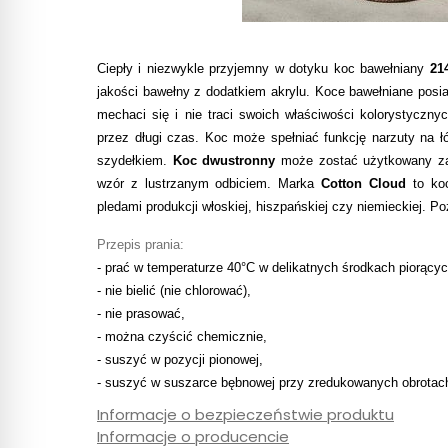
Ciepły i niezwykle przyjemny w dotyku koc bawełniany
21
jakości bawełny z dodatkiem akrylu. Koce bawełniane posi
mechaci się i nie traci swoich właściwości kolorystyczny
przez długi czas. Koc może spełniać funkcję narzuty na ł
szydełkiem.
Koc dwustronny
może zostać użytkowany zaró
wzór z lustrzanym odbiciem. Marka
Cotton Cloud
to ko
pledami produkcji włoskiej, hiszpańskiej czy niemieckiej. 
Przepis prania:
- prać w temperaturze 40°C w delikatnych środkach piorącyc
- nie bielić (nie chlorować),
- nie prasować,
- można czyścić chemicznie,
- suszyć w pozycji pionowej,
- suszyć w suszarce bębnowej przy zredukowanych obrotac
Informacje o bezpieczeństwie produktu
Informacje o producencie