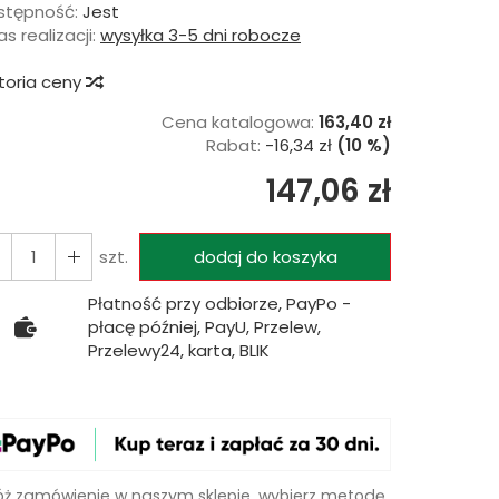
stępność:
Jest
s realizacji:
wysyłka 3-5 dni robocze
storia ceny
Cena katalogowa:
163,40 zł
Rabat:
-
16,34 zł
(10 %)
147,06 zł
szt.
dodaj do koszyka
Płatność przy odbiorze, PayPo -
płacę później, PayU, Przelew,
Przelewy24, karta, BLIK
óż zamówienie w naszym sklepie, wybierz metodę