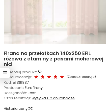
Firana na przelotkach 140x250 EFIL
różowa z etaminy z pasami moherowej
nici
Obserwuj produkt:
Dodaj recenzję:
(
Zobacz recenzje
)
Kod:
ef361837
Producent:
Eurofirany
Dostępność:
Jest
Czas realizacji:
wysyłka 1-2 dni robocze
Historia ceny