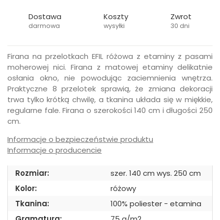
Dostawa
Koszty
Zwrot
darmowa
wysyłki
30 dni
Firana na przelotkach EFIL różowa z etaminy z pasami
moherowej nici. Firana z matowej etaminy delikatnie
osłania okno, nie powodując zaciemnienia wnętrza.
Praktyczne 8 przelotek sprawią, że zmiana dekoracji
trwa tylko krótką chwilę, a tkanina układa się w miękkie,
regularne fale. Firana o szerokości 140 cm i długości 250
cm.
Informacje o bezpieczeństwie produktu
Informacje o producencie
Rozmiar:
szer. 140 cm wys. 250 cm
Kolor:
różowy
Tkanina:
100% poliester - etamina
Gramatura:
75 g/m2