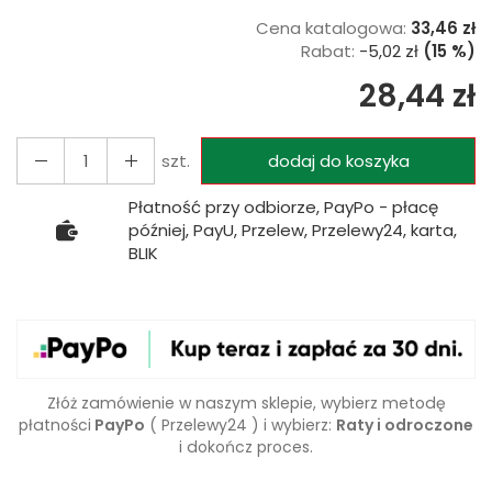
Cena katalogowa:
33,46 zł
Rabat:
-
5,02 zł
(15 %)
28,44 zł
szt.
dodaj do koszyka
Płatność przy odbiorze, PayPo - płacę
później, PayU, Przelew, Przelewy24, karta,
BLIK
Złóż zamówienie w naszym sklepie, wybierz metodę
płatności
PayPo
( Przelewy24 ) i wybierz:
Raty i odroczone
i dokończ proces.