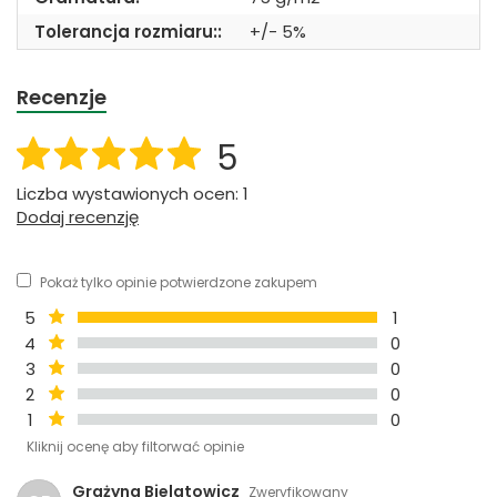
Tolerancja rozmiaru::
+/- 5%
Recenzje
5
Liczba wystawionych ocen: 1
Dodaj recenzję
Pokaż tylko opinie potwierdzone zakupem
5
1
4
0
3
0
2
0
1
0
Kliknij ocenę aby filtorwać opinie
Grażyna Bielatowicz
Zweryfikowany