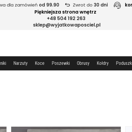
wa dla zamówień
od 99.90
Zwrot do
30 dni
ko
Piękniejsza strona wnętrz
+48 504 192 263
sklep@wyjatkowaposciel.pl
niki
Narzuty
Koce
Poszewki
Obrusy
Kołdry
Poduszk