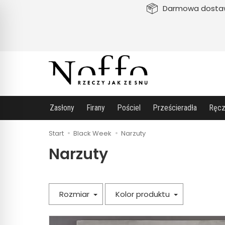
Darmowa dosta
Zasłony
Firany
Pościel
Prześcieradła
Ręcz
Start
Black Week
Narzuty
Narzuty
Rozmiar
Kolor produktu