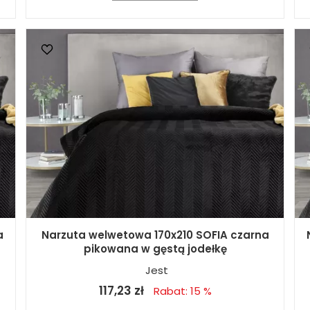
a
Narzuta welwetowa 170x210 SOFIA czarna
pikowana w gęstą jodełkę
Jest
117,23 zł
Rabat: 15 %