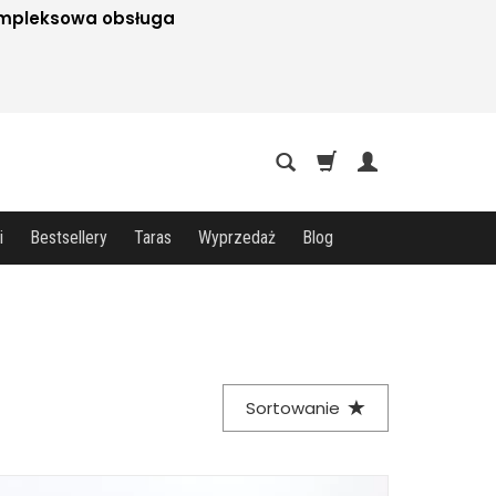
mpleksowa obsługa
i
Bestsellery
Taras
Wyprzedaż
Blog
Sortowanie